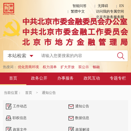
智能问答
无障碍
EN
繁體中文
访问我的专属空间
北京市政务服务网
热搜词：
优化营商环境
权力清单
扩大开放
双公示
畅融
首页
政务公开
办事服务
政民互动
专题专栏
当前位置：
首页
>
通知公告
工作动态
通知公告
职权信息
数据信息
政策文件
政策解读