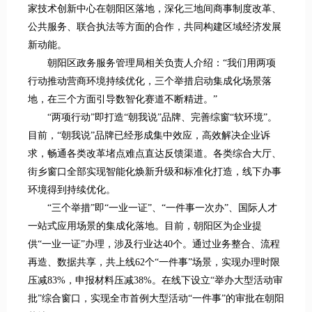
家技术创新中心在朝阳区落地，深化三地间商事制度改革、
公共服务、联合执法等方面的合作，共同构建区域经济发展
新动能。
朝阳区政务服务管理局相关负责人介绍：“我们用两项
行动推动营商环境持续优化，三个举措启动集成化场景落
地，在三个方面引导数智化赛道不断精进。”
“两项行动”即打造“朝我说”品牌、完善综窗“软环境”。
目前，“朝我说”品牌已经形成集中效应，高效解决企业诉
求，畅通各类改革堵点难点直达反馈渠道。各类综合大厅、
街乡窗口全部实现智能化焕新升级和标准化打造，线下办事
环境得到持续优化。
“三个举措”即“一业一证”、“一件事一次办”、国际人才
一站式应用场景的集成化落地。目前，朝阳区为企业提
供“一业一证”办理，涉及行业达40个。通过业务整合、流程
再造、数据共享，共上线62个“一件事”场景，实现办理时限
压减83%，申报材料压减38%。在线下设立“举办大型活动审
批”综合窗口，实现全市首例大型活动“一件事”的审批在朝阳