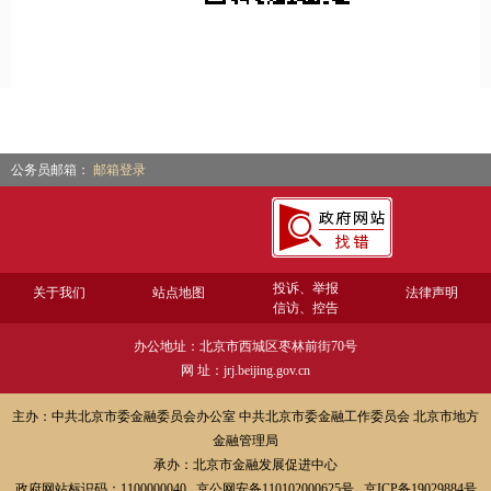
公务员邮箱：
邮箱登录
投诉、举报
关于我们
站点地图
法律声明
信访、控告
办公地址：北京市西城区枣林前街70号
网 址：jrj.beijing.gov.cn
主办：中共北京市委金融委员会办公室 中共北京市委金融工作委员会 北京市地方
金融管理局
承办：北京市金融发展促进中心
政府网站标识码：1100000040 京公网安备110102000625号 京ICP备19029884号