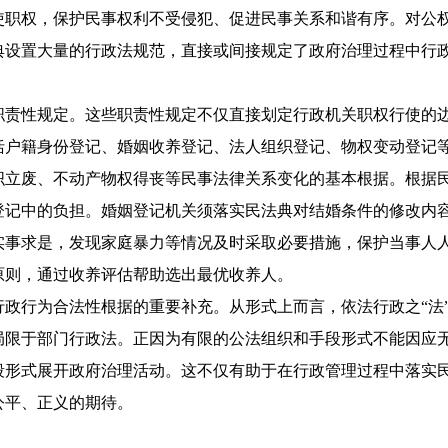
使职权，保护民事权利不受侵犯、促进民事关系和谐有序。对公
典设置大量的行政法规范，直接或间接规定了政府治理过程中行
职责性规定。这些职责性规定不仅直接划定行政机关职权行使的
括户籍身份登记、婚姻收养登记、法人组织登记、物权变动登记
织立废、不动产物权得丧等民事法律关系变化的基本根据。根据
记中的负担。婚姻登记机关须落实民法典对结婚条件的修改内容
实事求是，发现家庭暴力等情况及时采取必要措施，保护当事人
原则，通过收养评估帮助选出最优收养人。
政行为合法性根据的重要补充。从形式上而言，依法行政之“法
局限于部门行政法。正因为有限的公法组织和手段形式不能因应
段形式展开政府治理活动。这不仅有助于在行政管理过程中落实
公平、正义的期待。