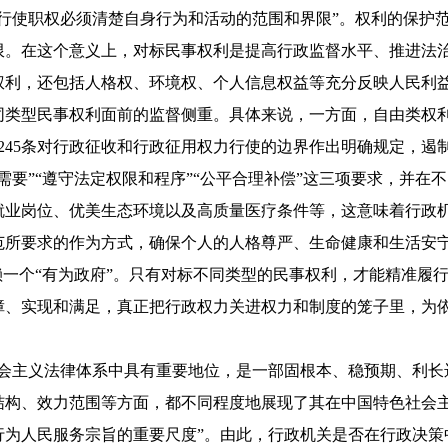
行使职权必须清楚自身行为和活动的范围和界限”。权利的保护
限。在这个意义上，对标民事权利是提高行政监督水平、推进法
权利，还包括人格权、环境权、个人信息权益等充分反映人民利
同类型民事权利面前的监督侧重。具体来说，一方面，自由类权
、245条对行政征收和行政征用权力行使的边界作出明确规定，
需要”“遵守法定权限和程序”“公平合理补偿”这三项要求，并在
就业岗位、优美生态环境以及高质量医疗条件等，这意味着行政
范所要求的作为方式，确保个人的人格尊严、生命健康和生活安
赖一个“有为政府”。只有对标不同类型的民事权利，才能精准履
障、实现和满足，真正把行政权力关进权力和制度的笼子里，为
会主义法律体系中具有重要地位，是一部固根本、稳预期、利长
构、效力范围等方面，都不同程度地展现了其在中国特色社会主
行为人民服务宗旨的重要尺度”。由此，行政机关是否在行政决策