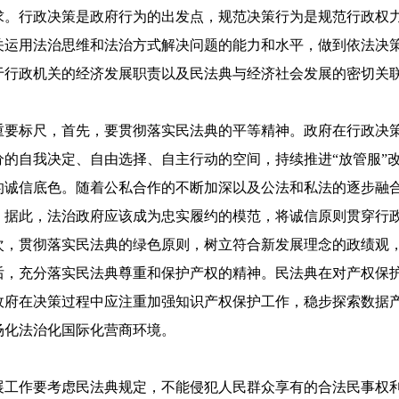
求。行政决策是政府行为的出发点，规范决策行为是规范行政权
关运用法治思维和法治方式解决问题的能力和水平，做到依法决
于行政机关的经济发展职责以及民法典与经济社会发展的密切关
重要标尺，首先，要贯彻落实民法典的平等精神。政府在行政决
的自我决定、自由选择、自主行动的空间，持续推进“放管服”
的诚信底色。随着公私合作的不断加深以及公法和私法的逐步融
。据此，法治政府应该成为忠实履约的模范，将诚信原则贯穿行
次，贯彻落实民法典的绿色原则，树立符合新发展理念的政绩观
后，充分落实民法典尊重和保护产权的精神。民法典在对产权保
政府在决策过程中应注重加强知识产权保护工作，稳步探索数据
场化法治化国际化营商环境。
展工作要考虑民法典规定，不能侵犯人民群众享有的合法民事权