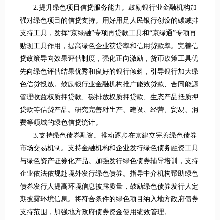
2.提升绿色项目信贷服务能力。鼓励银行业金融机构加
强对绿色项目的信贷支持。用好用足人民银行创设的碳减排
支持工具，发挥“京绿融”专项再贷款工具和“京绿通”专项再
贴现工具作用，提高绿色企业获贷率和信用贷款率。完善信
贷政策导向效果评估制度，强化正向激励，货币政策工具优
先向绿色评估结果优秀和良好的银行倾斜，引导银行加大绿
色信贷投放。鼓励银行业金融机构推广能效贷款、合同能源
管理收益权质押贷款、碳排放权质押贷款、生态产品抵质押
贷款等信贷产品。研究完善对生产、建设、经营、贸易、消
费等领域的绿色信贷统计。
3.支持绿色债券融资。推动逐步在京建立完善绿色债券
市场交易机制。支持金融机构和企业发行绿色债务融资工具
与绿色资产证券化产品。加强发行绿色债券辅导培训，支持
企业依法依规赴境外发行绿色债券。指导中介机构帮助绿色
债券发行人提高环境信息披露质量，鼓励绿色债券发行人定
期披露环境信息。将符合条件的绿色项目纳入地方政府债券
支持范围，加强地方政府债券资金使用绩效管理。