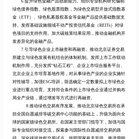
6.提升绿色金融产品创新能力。组织专业机构研究编制
绿色债券指数、绿色股票指数，为绿色交易型开放式指数基
金（ETF）、绿色私募股权基金等金融产品提供基础数据支
持。发挥基础设施领域不动产投资信托基金（REITs）对绿
色项目的支持作用。加大碳核算结果应用，推动金融机构开
发差异化的金融产品。
7.引导绿色企业上市融资和再融资。推动北京证券交易
所建立与绿色发展有机结合的体制机制。发挥上市工作联动
机制作用，充分发挥“钻石工程”、企业上市综合服务平台、
北京企业上市培育基地作用，对从事绿色产业的企业实施针
对性辅导，加强ESG培训，筛选确定一定数量拟上市绿色企
业进行重点培育。支持符合条件的上市绿色企业通过并购布
局全产业链，通过增发等方式进行再融资。
8.推动绿色交易有序发展。推动北京绿色交易所在承
担全国自愿减排等碳交易中心功能的基础上，升级为面向全
球的国家级绿色交易所。在国家主管部门指导下，加强与国
际专业组织对接交流，探索参与国际性自愿减排交易的路
径。深化碳排放权交易试点，按照国家有关安排，推进用能