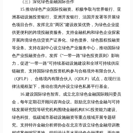
（三）深化绿色金融国际合作
15.推动绿色产业国际投融资。积极争取与世界银行、亚
洲基础设施投资银行、亚洲开发银行、法国开发署等开展绿
色项目合作。发挥北京“两区”建设政策优势，为绿色企业提
供更便利的跨境投融资服务。支持金融机构和绿色企业探索
开展跨境绿色信贷资产证券化、绿色债券、绿色股权投融资
等业务。支持在副中心设立绿色产业服务中心，推动国际绿
色产业投融资合作。发挥《“一带一路”绿色投资原则》影响
力，促进“一带一路”可持续基础设施建设和全球可持续供应
链融资。支持国际绿色投资机构参与合格境外有限合伙人
（QFLP）、合格境内有限合伙人（QDLP）试点，在现行法
律法规框架下，推动在境内外设立绿色私募平行基金。
16.建设国际绿色智库。成立北京绿色金融国际顾问委员
会，每年定期召开顾问咨询会议。鼓励北京绿色金融与可持
续发展研究院等研究机构围绕金融机构ESG投资能力建设、
绿色科技、低碳城市基础设施融资等重点领域开展专题研
究。支持特许金融分析师协会在北京市设立绿色金融培训教
材或案例编写基地。组织设计高水平绿色金融课程，面向政