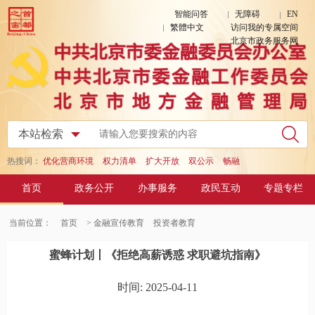
智能问答
无障碍
EN
繁體中文
访问我的专属空间
北京市政务服务网
热搜词：
优化营商环境
权力清单
扩大开放
双公示
畅融
首页
政务公开
办事服务
政民互动
专题专栏
当前位置：
首页
> 金融宣传教育
投资者教育
蜜蜂计划丨《拒绝高薪诱惑 求职避坑指南》
时间: 2025-04-11