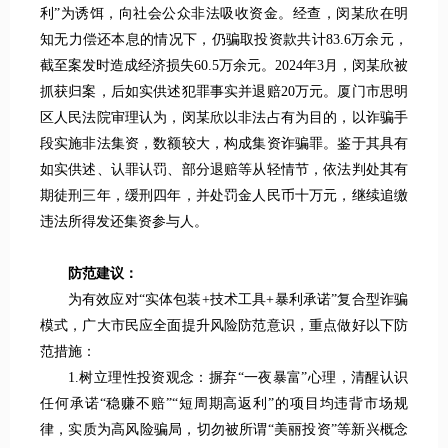
利”为诱饵，向社会公众非法吸收资金。经查，闵某欣在明
知无力偿还本息的情况下，仍骗取投资款共计83.6万余元，
截至案发时造成经济损失60.5万余元。2024年3月，闵某欣被
抓获归案，后如实供述犯罪事实并退赔20万元。厦门市思明
区人民法院审理认为，闵某欣以非法占有为目的，以诈骗手
段实施非法集资，数额较大，构成集资诈骗罪。鉴于其具有
如实供述、认罪认罚、部分退赔等从轻情节，依法判处其有
期徒刑三年，缓刑四年，并处罚金人民币十万元，继续追缴
违法所得发还集资参与人。
防范建议：
为有效应对“实体包装+技术工具+暴利承诺”复合型诈骗
模式，广大市民应全面提升风险防范意识，重点做好以下防
范措施：
1.树立理性投资观念：摒弃“一夜暴富”心理，清醒认识
任何承诺“稳赚不赔”“短周期高返利”的项目均违背市场规
律，实质为高风险骗局，切勿被所谓“美丽投资”等新兴概念