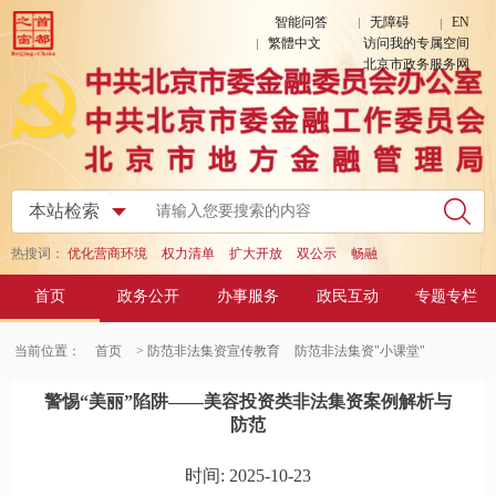
智能问答
无障碍
EN
繁體中文
访问我的专属空间
北京市政务服务网
热搜词：
优化营商环境
权力清单
扩大开放
双公示
畅融
首页
政务公开
办事服务
政民互动
专题专栏
当前位置：
首页
> 防范非法集资宣传教育
防范非法集资"小课堂"
警惕“美丽”陷阱——美容投资类非法集资案例解析与
防范
时间: 2025-10-23