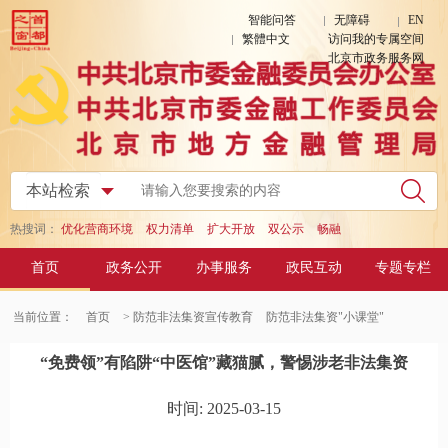
智能问答
无障碍
EN
繁體中文
访问我的专属空间
北京市政务服务网
热搜词：
优化营商环境
权力清单
扩大开放
双公示
畅融
首页
政务公开
办事服务
政民互动
专题专栏
当前位置：
首页
> 防范非法集资宣传教育
防范非法集资"小课堂"
“免费领”有陷阱“中医馆”藏猫腻，警惕涉老非法集资
时间: 2025-03-15