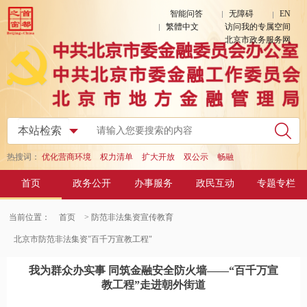
智能问答
无障碍
EN
繁體中文
访问我的专属空间
北京市政务服务网
热搜词：
优化营商环境
权力清单
扩大开放
双公示
畅融
首页
政务公开
办事服务
政民互动
专题专栏
当前位置：
首页
> 防范非法集资宣传教育
北京市防范非法集资"百千万宣教工程"
我为群众办实事 同筑金融安全防火墙——“百千万宣
教工程”走进朝外街道