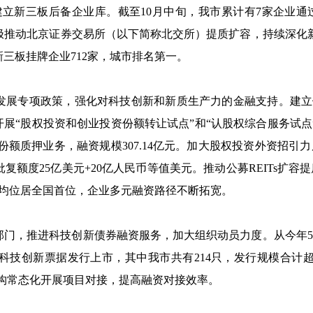
建立新三板后备企业库。截至10月中旬，我市累计有7家企业
极推动北京证券交易所（以下简称北交所）提质扩容，持续深化
新三板挂牌企业712家，城市排名第一。
展专项政策，强化对科技创新和新质生产力的金融支持。建立健
开展“股权投资和创业投资份额转让试点”和“认股权综合服务试点
金份额质押业务，融资规模307.14亿元。加大股权投资外资招引
复额度25亿美元+20亿人民币等值美元。推动公募REITs扩容提
规模均位居全国首位，企业多元融资路径不断拓宽。
门，推进科技创新债券融资服务，加大组织动员力度。从今年5
、科技创新票据发行上市，其中我市共有214只，发行规模合计超
机构常态化开展项目对接，提高融资对接效率。