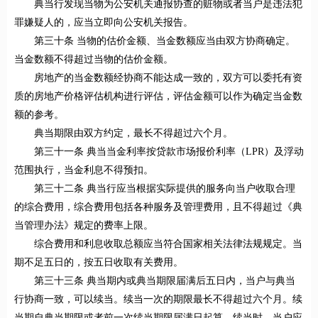
典当行发现当物为公安机关通报协查的赃物或者当户是违法犯
罪嫌疑人的，应当立即向公安机关报告。
第三十条 当物的估价金额、当金数额应当由双方协商确定。
当金数额不得超过当物的估价金额。
房地产的当金数额经协商不能达成一致的，双方可以委托有资
质的房地产价格评估机构进行评估，评估金额可以作为确定当金数
额的参考。
典当期限由双方约定，最长不得超过六个月。
第三十一条 典当当金利率按贷款市场报价利率（LPR）及浮动
范围执行，当金利息不得预扣。
第三十二条 典当行应当根据实际提供的服务向当户收取合理
的综合费用，综合费用包括各种服务及管理费用，且不得超过《典
当管理办法》规定的费率上限。
综合费用和利息收取总额应当符合国家相关法律法规规定。当
期不足五日的，按五日收取有关费用。
第三十三条 典当期内或典当期限届满后五日内，当户与典当
行协商一致，可以续当。续当一次的期限最长不得超过六个月。续
当期自典当期限或者前一次续当期限届满日起算。续当时，当户应