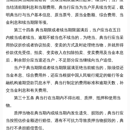
当结清前期利息和当期费用。典当行应当为当户开具续当凭证，载
明典当行与当户基本信息、原当票号、原当金数额、综合费用、当
金利息和续当期限等项。
第三十四条 典当期限或者续当期限届满后，当户应当在五日
内赎当或者续当。逾期不赎当也不续当的，为绝当。典当行应当采
用协议折价或者协议拍卖、变卖的方式及时处理绝当物，并就所得
价款优先受偿。拍卖、变卖收入在扣除拍卖、变卖费用及当金本息
后，剩余部分应当退还当户，不足部分应当继续向当户追偿。
当户于典当期限或者续当期限届满至绝当前赎当的，除须偿还
当金本息、综合费用外，还应当根据中国人民银行规定的银行等金
融机构逾期贷款罚息水平、典当行制定的费用标准和逾期天数，补
交当金利息和有关费用。
第三十五条 典当行在当期内不得出租、质押、抵押和使用当
物。
质押当物在典当期内或续当期内发生遗失、损毁的，典当行应
当按照估价金额进行赔偿。遇有不可抗力导致质押当物损毁的，典
当行不承担赔偿责任。