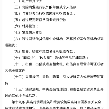
（二）动产抵押业务；
（三）向除商业银行以外的单位或个人借款；
（四）与其他典当行拆借或变相拆借资金；
（五）超过规定限额从商业银行贷款；
（六）对外投资；
（七）发放信用贷款；
（八）通过网络借贷信息中介机构、私募投资基金等机构或渠
道融资；
（九）集资、吸收存款或者变相吸收存款；
（十）“套路贷”、“砍头息”、洗钱等违法犯罪活动；
（十一）出租、出借或者变相出租、出借典当经营许可证或者
其他审批文件；
（十二）采用虚假、欺诈、隐瞒、引人误解等方式开展营销宣
传；
（十三）法律法规、中央金融管理部门和市金融监管局禁止开
展的其他业务或活动。
第十九条 典当行房屋建筑和经营设施应当符合国家有关安全
标准和消防管理规定，具备符合要求的录像设备、典当物品保管设