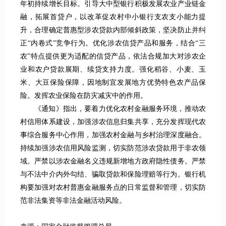
年初持续增长目标。引导大中型银行积极发展农业产业链金
融，拓展首贷户，以改革促农村中小银行支农支小能力提
升，合理确定普惠型涉农贷款内部倾斜政策，坚决防止并纠
正“内卷式”竞争行为。优化涉农信贷产品和服务，结合“三
农”特点提供更为适配的信贷产品，依法合规加大对涉农企
业和农户贷款展期、续贷支持力度。强化稻谷、小麦、玉
米、大豆保险保障，因地制宜发展地方优势特色农产品保
险。发挥农业保险在防灾减灾中的作用。
《通知》指出，要着力优化农村金融服务环境，推动农
村信用体系建设，加强涉农信息归集共享，充分发挥现代农
事综合服务中心作用，加强农村金融与乡村治理深度融合。
持续加强涉农信用风险监测，切实防范涉农贷款用于非农领
域。严禁以涉农金融名义违规新增地方政府隐性债务。严禁
与不法中介内外勾结、骗取贷款和保险理赔等行为。银行机
构要加强对农村普惠金融服务点的日常监督和管理，切实防
范非法集资等非法金融活动风险。