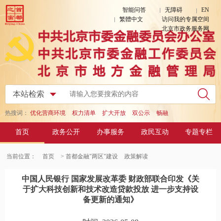
智能问答
无障碍
EN
繁體中文
访问我的专属空间
北京市政务服务网
热搜词：
优化营商环境
权力清单
扩大开放
双公示
畅融
首页
政务公开
办事服务
政民互动
专题专栏
当前位置：
首页
> 首都金融"两区"建设
政策解读
中国人民银行 国家发展改革委 财政部联合印发《关
于扩大科技创新和技术改造贷款投放 进一步支持设
备更新的通知》