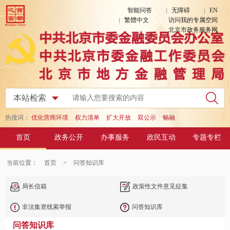
智能问答
无障碍
EN
繁體中文
访问我的专属空间
北京市政务服务网
热搜词：
优化营商环境
权力清单
扩大开放
双公示
畅融
首页
政务公开
办事服务
政民互动
专题专栏
当前位置：
首页
>
问答知识库
局长信箱
政策性文件意见征集
非法集资线索举报
问答知识库
问答知识库