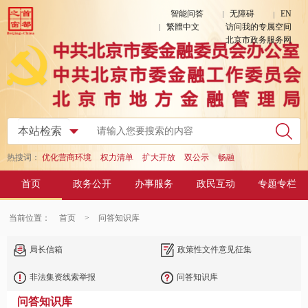
智能问答
无障碍
EN
繁體中文
访问我的专属空间
北京市政务服务网
热搜词：
优化营商环境
权力清单
扩大开放
双公示
畅融
首页
政务公开
办事服务
政民互动
专题专栏
当前位置：
首页
>
问答知识库
局长信箱
政策性文件意见征集
非法集资线索举报
问答知识库
问答知识库