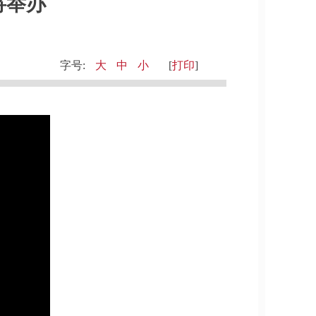
将举办
字号:
大
中
小
[
打印
]