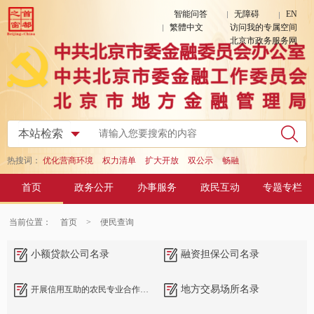
智能问答
无障碍
EN
繁體中文
访问我的专属空间
北京市政务服务网
热搜词：
优化营商环境
权力清单
扩大开放
双公示
畅融
首页
政务公开
办事服务
政民互动
专题专栏
当前位置：
首页
>
便民查询
小额贷款公司名录
融资担保公司名录
地方交易场所名录
开展信用互助的农民专业合作社名录